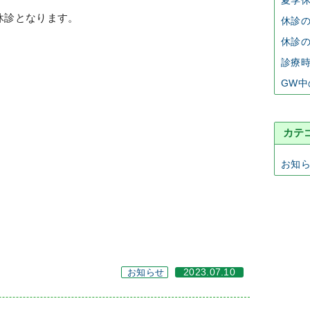
夏季
休診となります。
休診
休診
診療
GW中
カテ
お知
お知らせ
2023.07.10