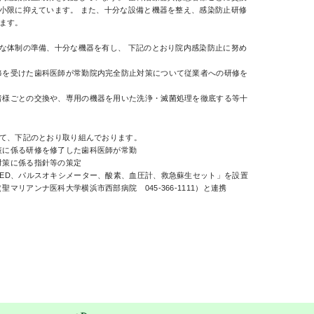
小限に抑えています。 また、十分な設備と機器を整え、感染防止研修
ます。
な体制の準備、十分な機器を有し、 下記のとおり院内感染防止に努め
修を受けた歯科医師が常勤院内完全防止対策について従業者への研修を
者様ごとの交換や、専用の機器を用いた洗浄・滅菌処理を徹底する等十
て、下記のとおり取り組んでおります。
策に係る研修を修了した歯科医師が常勤
対策に係る指針等の策定
ED、パルスオキシメーター、酸素、血圧計、救急蘇生セット」を設置
リアンナ医科大学横浜市西部病院 045-366-1111）と連携