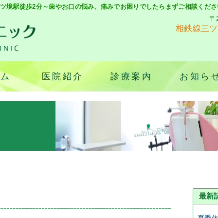
ツ境駅徒歩2分～歯やお口の悩み、痛みでお困りでしたらまずご相談くださ
〒
相鉄線三ツ
ーム
医院紹介
診療案内
お知ら
最新