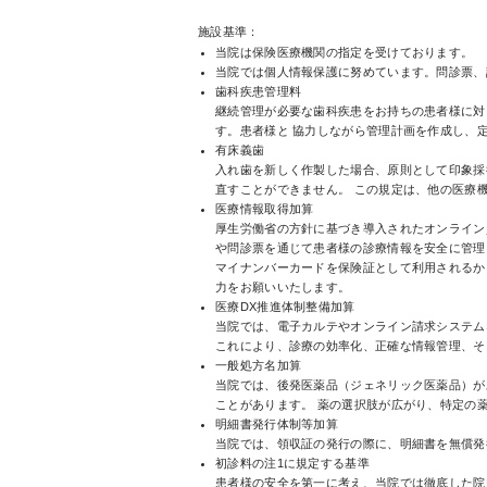
施設基準：
当院は保険医療機関の指定を受けております。
当院では個人情報保護に努めています。問診票、
歯科疾患管理料
継続管理が必要な歯科疾患をお持ちの患者様に対
す。患者様と 協力しながら管理計画を作成し、
有床義歯
入れ歯を新しく作製した場合、原則として印象採
直すことができません。 この規定は、他の医療
医療情報取得加算
厚生労働省の方針に基づき導入されたオンライン
や問診票を通じて患者様の診療情報を安全に管理
マイナンバーカードを保険証として利用されるか
力をお願いいたします。
医療DX推進体制整備加算
当院では、電子カルテやオンライン請求システム
これにより、診療の効率化、正確な情報管理、そ
一般処方名加算
当院では、後発医薬品（ジェネリック医薬品）が
ことがあります。 薬の選択肢が広がり、特定の
明細書発行体制等加算
当院では、領収証の発行の際に、明細書を無償発
初診料の注1に規定する基準
患者様の安全を第一に考え、当院では徹底した院