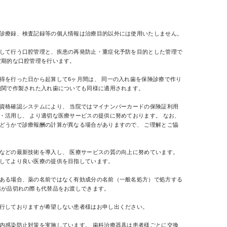
診療録、検査記録等の個人情報は治療目的以外には使用いたしません。
して行う口腔管理と、疾患の再発防止・重症化予防を目的とした管理で
定期的な口腔管理を行います。
得を行った日から起算して6ヶ月間は、 同一の入れ歯を保険診療で作り
機関で作製された入れ歯についても同様に適用されます。
資格確認システムにより、 当院ではマイナンバーカードの保険証利用
・活用し、 より適切な医療サービスの提供に努めております。 なお、
どうかで診療報酬の計算が異なる場合がありますので、 ご理解とご協
などの最新技術を導入し、 医療サービスの質の向上に努めています。
してより良い医療の提供を目指しています。
ある場合、薬の名前ではなく有効成分の名前（一般名処方）で処方する
薬が品切れの際も代替品をお渡しできます。
行しておりますが希望しない患者様はお申し出ください。
内感染防止対策を実施しています。 歯科治療器具は患者様ごとに交換