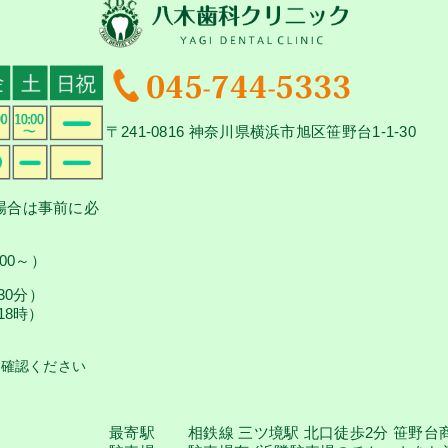
〒241-0816 神奈川県横浜市旭区笹野台1-1-30
場合は事前に必
00～）
30分）
18時）
ご確認ください
最寄駅
相鉄線 三ツ境駅 北口徒歩2分 笹野台