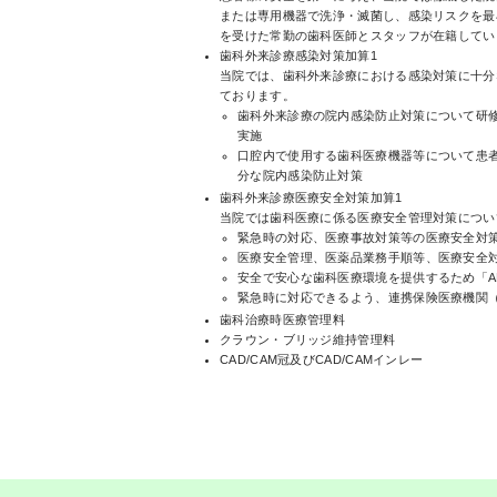
または専用機器で洗浄・滅菌し、感染リスクを最
を受けた常勤の歯科医師とスタッフが在籍してい
歯科外来診療感染対策加算1
当院では、歯科外来診療における感染対策に十分
ております。
歯科外来診療の院内感染防止対策について研
実施
口腔内で使用する歯科医療機器等について患
分な院内感染防止対策
歯科外来診療医療安全対策加算1
当院では歯科医療に係る医療安全管理対策につい
緊急時の対応、医療事故対策等の医療安全対
医療安全管理、医薬品業務手順等、医療安全
安全で安心な歯科医療環境を提供するため「A
緊急時に対応できるよう、連携保険医療機関（聖マ
歯科治療時医療管理料
クラウン・ブリッジ維持管理料
CAD/CAM冠及びCAD/CAMインレー