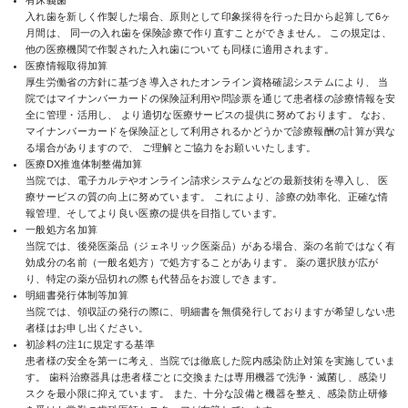
有床義歯
入れ歯を新しく作製した場合、原則として印象採得を行った日から起算して6ヶ
月間は、 同一の入れ歯を保険診療で作り直すことができません。 この規定は、
他の医療機関で作製された入れ歯についても同様に適用されます。
医療情報取得加算
厚生労働省の方針に基づき導入されたオンライン資格確認システムにより、 当
院ではマイナンバーカードの保険証利用や問診票を通じて患者様の診療情報を安
全に管理・活用し、 より適切な医療サービスの提供に努めております。 なお、
マイナンバーカードを保険証として利用されるかどうかで診療報酬の計算が異な
る場合がありますので、 ご理解とご協力をお願いいたします。
医療DX推進体制整備加算
当院では、電子カルテやオンライン請求システムなどの最新技術を導入し、 医
療サービスの質の向上に努めています。 これにより、診療の効率化、正確な情
報管理、そしてより良い医療の提供を目指しています。
一般処方名加算
当院では、後発医薬品（ジェネリック医薬品）がある場合、薬の名前ではなく有
効成分の名前（一般名処方）で処方することがあります。 薬の選択肢が広が
り、特定の薬が品切れの際も代替品をお渡しできます。
明細書発行体制等加算
当院では、領収証の発行の際に、明細書を無償発行しておりますが希望しない患
者様はお申し出ください。
初診料の注1に規定する基準
患者様の安全を第一に考え、当院では徹底した院内感染防止対策を実施していま
す。 歯科治療器具は患者様ごとに交換または専用機器で洗浄・滅菌し、感染リ
スクを最小限に抑えています。 また、十分な設備と機器を整え、感染防止研修