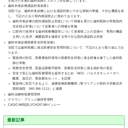
を受けた常勤の歯科医師とスタッフが在籍しています。
歯科外来診療感染対策加算1
当院では、歯科外来診療における感染対策に十分な体制の準備、十分な機器を有
し、 下記のとおり院内感染防止に努めております。
歯科外来診療の院内感染防止対策について研修を受けた歯科医師が常勤院内
完全防止対策について従業者への研修を実施
口腔内で使用する歯科医療機器等について患者様ごとの交換や、専用の機器
を用いた洗浄・滅菌処理を徹底する等十分な院内感染防止対策
歯科外来診療医療安全対策加算1
当院では歯科医療に係る医療安全管理対策について、下記のとおり取り組んでお
ります。
緊急時の対応、医療事故対策等の医療安全対策に係る研修を修了した歯科医
師が常勤
医療安全管理、医薬品業務手順等、医療安全対策に係る指針等の策定
安全で安心な歯科医療環境を提供するため「AED、パルスオキシメーター、
酸素、血圧計、救急蘇生セット」を設置
緊急時に対応できるよう、連携保険医療機関（聖マリアンナ医科大学横浜市
西部病院 045-366-1111）と連携
歯科治療時医療管理料
クラウン・ブリッジ維持管理料
CAD/CAM冠及びCAD/CAMインレー
最新記事