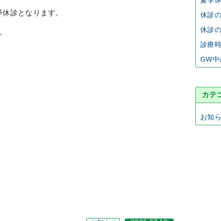
夏季
夏季休診となります。
休診
休診
。
診療
GW中
カテ
お知