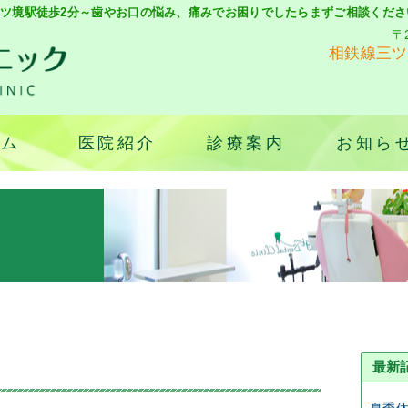
ツ境駅徒歩2分～歯やお口の悩み、痛みでお困りでしたらまずご相談くださ
〒
相鉄線三ツ
ーム
医院紹介
診療案内
お知ら
最新