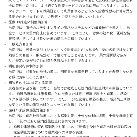
院ではマイナンバーカードの保険証利用や問診票を通じて患者様の診療情報を安
全に管理・活用し、 より適切な医療サービスの提供に努めております。 なお、
マイナンバーカードを保険証として利用されるかどうかで診療報酬の計算が異な
る場合がありますので、 ご理解とご協力をお願いいたします。
医療DX推進体制整備加算
当院では、電子カルテやオンライン請求システムなどの最新技術を導入し、 医
療サービスの質の向上に努めています。 これにより、診療の効率化、正確な情
報管理、そしてより良い医療の提供を目指しています。
一般処方名加算
当院では、後発医薬品（ジェネリック医薬品）がある場合、薬の名前ではなく有
効成分の名前（一般名処方）で処方することがあります。 薬の選択肢が広が
り、特定の薬が品切れの際も代替品をお渡しできます。
明細書発行体制等加算
当院では、領収証の発行の際に、明細書を無償発行しておりますが希望しない患
者様はお申し出ください。
初診料の注1に規定する基準
患者様の安全を第一に考え、当院では徹底した院内感染防止対策を実施していま
す。 歯科治療器具は患者様ごとに交換または専用機器で洗浄・滅菌し、感染リ
スクを最小限に抑えています。 また、十分な設備と機器を整え、感染防止研修
を受けた常勤の歯科医師とスタッフが在籍しています。
歯科外来診療感染対策加算1
当院では、歯科外来診療における感染対策に十分な体制の準備、十分な機器を有
し、 下記のとおり院内感染防止に努めております。
歯科外来診療の院内感染防止対策について研修を受けた歯科医師が常勤院内
完全防止対策について従業者への研修を実施