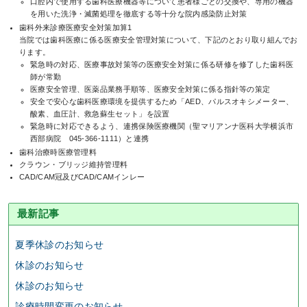
口腔内で使用する歯科医療機器等について患者様ごとの交換や、専用の機器
を用いた洗浄・滅菌処理を徹底する等十分な院内感染防止対策
歯科外来診療医療安全対策加算1
当院では歯科医療に係る医療安全管理対策について、下記のとおり取り組んでお
ります。
緊急時の対応、医療事故対策等の医療安全対策に係る研修を修了した歯科医
師が常勤
医療安全管理、医薬品業務手順等、医療安全対策に係る指針等の策定
安全で安心な歯科医療環境を提供するため「AED、パルスオキシメーター、
酸素、血圧計、救急蘇生セット」を設置
緊急時に対応できるよう、連携保険医療機関（聖マリアンナ医科大学横浜市
西部病院 045-366-1111）と連携
歯科治療時医療管理料
クラウン・ブリッジ維持管理料
CAD/CAM冠及びCAD/CAMインレー
最新記事
夏季休診のお知らせ
休診のお知らせ
休診のお知らせ
診療時間変更のお知らせ