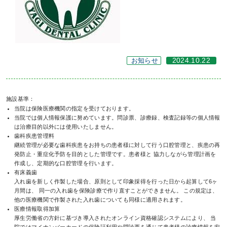
お知らせ
2024.10.22
施設基準：
当院は保険医療機関の指定を受けております。
当院では個人情報保護に努めています。問診票、診療録、検査記録等の個人情報
は治療目的以外には使用いたしません。
歯科疾患管理料
継続管理が必要な歯科疾患をお持ちの患者様に対して行う口腔管理と、疾患の再
発防止・重症化予防を目的とした管理です。患者様と 協力しながら管理計画を
作成し、定期的な口腔管理を行います。
有床義歯
入れ歯を新しく作製した場合、原則として印象採得を行った日から起算して6ヶ
月間は、 同一の入れ歯を保険診療で作り直すことができません。 この規定は、
他の医療機関で作製された入れ歯についても同様に適用されます。
医療情報取得加算
厚生労働省の方針に基づき導入されたオンライン資格確認システムにより、 当